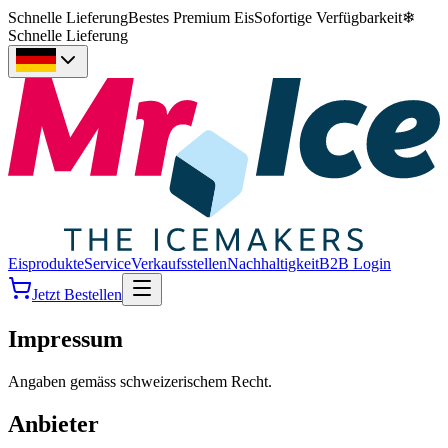
Schnelle Lieferung
Bestes Premium Eis
Sofortige Verfügbarkeit
❄
Schnelle Lieferung
Eisprodukte
Service
Verkaufsstellen
Nachhaltigkeit
B2B Login
Jetzt Bestellen
Impressum
Angaben gemäss schweizerischem Recht.
Anbieter