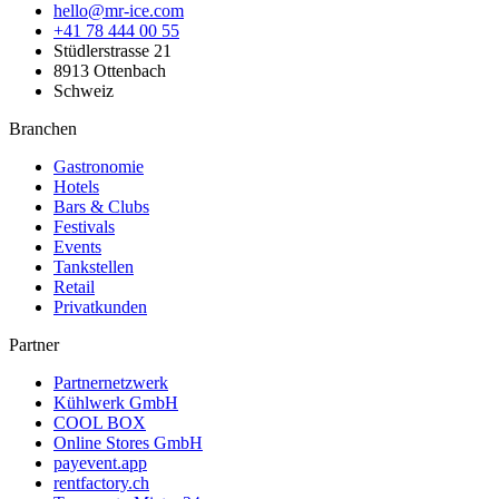
hello@mr-ice.com
+41 78 444 00 55
Stüdlerstrasse 21
8913 Ottenbach
Schweiz
Branchen
Gastronomie
Hotels
Bars & Clubs
Festivals
Events
Tankstellen
Retail
Privatkunden
Partner
Partnernetzwerk
Kühlwerk GmbH
COOL BOX
Online Stores GmbH
payevent.app
rentfactory.ch